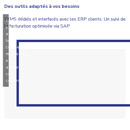
Des outils adaptés à vos besoins
WMS dédiés et interfacés avec les ERP clients. Un suivi de
Cliquez
la facturation optimisée via SAP
pour
accepter
les
cookies
marketing
et
activer
ce
contenu